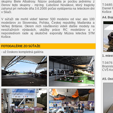
skupiny Biele Albatrosy. Názov podujatia je poctou jednému z
T-34/85
členov tejto skupiny - mjr.Ing. Ľubošovi Novákovi, ktorý tragicky
Daniel 
zahynul pri nehode dňa 3.6.2000 počas vystúpenia na leteckom dni
Košice
v Sliači.
A4. Boj
V súťaži ste mohli vidieť takmer 500 modelov od viac ako 100
modelárov zo Slovenska, Poľska, Českej republiky, Maďarska a
Veľkej Británie. Okrem nich návštevníci videli ďalšie modely na
nesúťažných výstavách, ukážky práce RC modelárov a v
neposlednom rade aj skutočné exponáty Múzea letectva STM
Košice.
FOTOGALÉRIE ZO SÚŤAŽE
- už čoskoro kompletná galéria
1. mies
T-34/76
Branisl
CVŠ Ko
A5. Ost