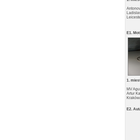
Antonov
Ladisla
Leicest
E1. Mo
1. mies
MV Agus
Artur K
Kraków
E2. Aut