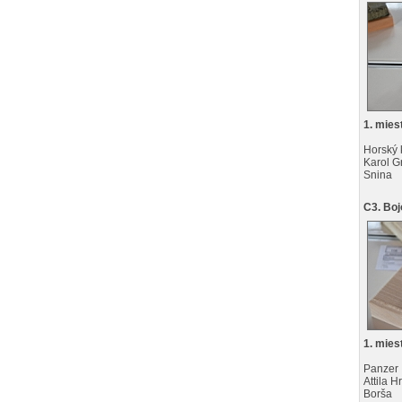
1. mies
Horský 
Karol G
Snina
C3. Boj
1. mies
Panzer
Attila H
Borša