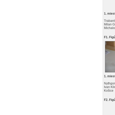
1. mies
Trabant
Milan G
Michal
F1. Fi
1. mies
Nythgor
Ivan Kl
Košice
F2. Fig