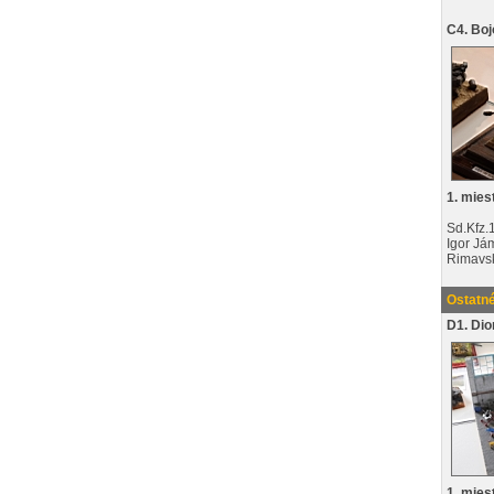
C4. Boj
1. mies
Sd.Kfz.
Igor Já
Rimavs
Ostatné
D1. Di
1. mies