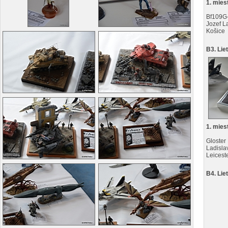
1. mies
Bf109G
Jozef L
Košice
B3. Lie
1. mies
Gloster
Ladisla
Leicest
B4. Lie