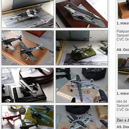
1. mies
Flakpan
Samuel
CVČ Or
A8. Ost
1. mies
HH-34
Samuel
CVČ Or
Žiac a 
A9. Di