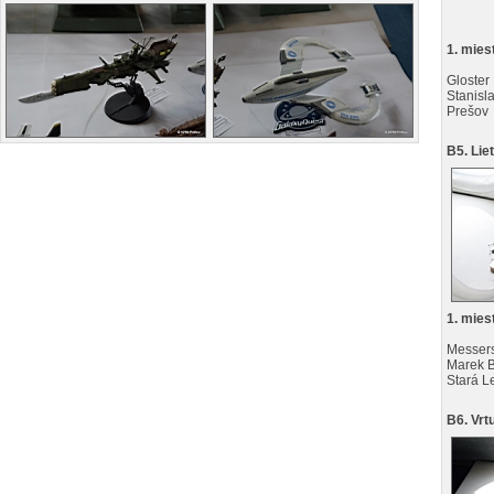
1. mies
Gloster
Stanisla
Prešov
B5. Lie
1. mies
Messers
Marek 
Stará L
B6. Vrt