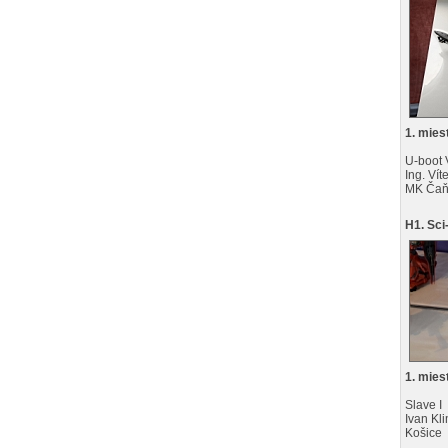
1. mies
U-boot 
Ing. Ví
MK Ča
H1. Sci-
1. mies
Slave I
Ivan Kl
Košice