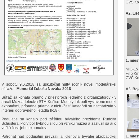
CVŠ Ko
A2. Lie
1. mies
MiG-15
Filip K
CVČ Ko
V sobotu 9.6.2018 sa uskutočnil nultý ročník novej modelárskej
súťaže -
Memoriál Ľuboša Nováka 2018
.
A3. Boj
Súťaž sa konala priamo v priestoroch jedného z organizátorov - v
areáli Múzea letectva STM Košice. Modely tak boli vystavené medzi
exponátmi, prípadne priamo v nich (časť kategórii sa nachádzala v
interiéri dopravného lietadla Il-18).
Podujatie sa konalo pod záštitou bývalého prezidenta Rudolfa
Schustera, ktorý bol hybnou silou pri vzniku múzea a zaslúžil sa aj o
veľkú časť jeho exponátov.
1. mies
Patronát nad podujatím prevzali aj členovia bývalej akrobatickej