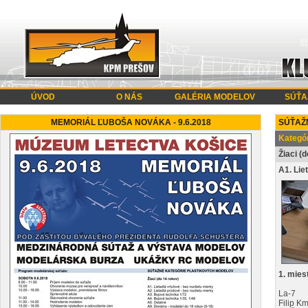
ÚVOD
O NÁS
GALÉRIA MODELOV
SÚŤA
MEMORIÁL ĽUBOŠA NOVÁKA - 9.6.2018
SÚŤAŽN
Kategór
Žiaci (
A1. Lie
1. mies
La-7
Filip K