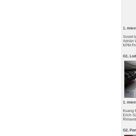
1. mies
Soviet 
Adrián 
KPM Pr
G1. Lo
1. mies
Kuang 
Erich S
Rimavs
G2. Po