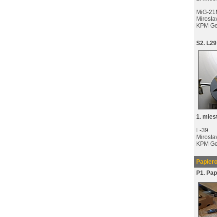
MiG-21
Mirosla
KPM Ge
S2. L29
1. mies
L-39
Mirosla
KPM Ge
Papier
P1. Pa