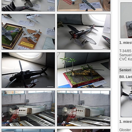
1. mies
T-34/85
Samuel
CVČ Ko
Seniori
B0. Lie
1. mies
Gloster