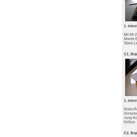
1. mies
Mil Mi-
Marek 
Stará L
C1. Boj
1. mies
Rolls-R
Armored
Juraj K
Košice
C2. Boj