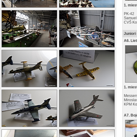
1. mies
PK-42
Samuel
CVŠ Ko
Juniori
A6. Lie
1. mies
Messers
Mirosla
KPM Ko
A7. Boj