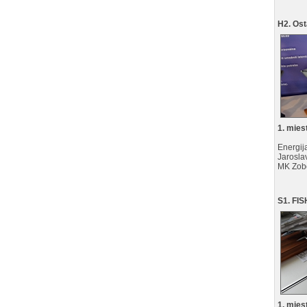
H2. Ost
1. mies
Energij
Jarosla
MK Zobo
S1. FIS
1. mies