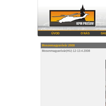
ÚVOD
O NÁS
GA
Mosonmagyaróvár 2008
Mosonmagyaróvár(HU) 12-13.4.2008