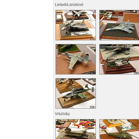
Lietadlá prúdové
Vrtuľníky