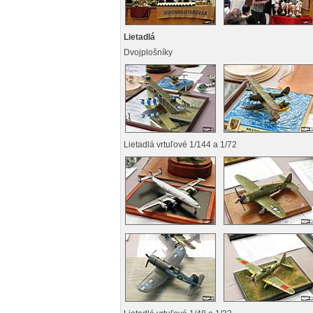
Lietadlá
Dvojplošníky
Lietadlá vrtuľové 1/144 a 1/72