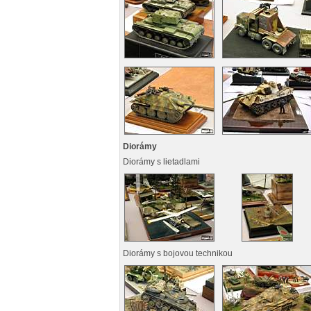
Diorámy
Diorámy s lietadlami
Diorámy s bojovou technikou