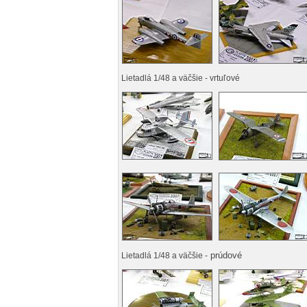
Lietadlá 1/48 a väčšie - vrtuľové
prúdové
Lietadlá 1/48 a väčšie -