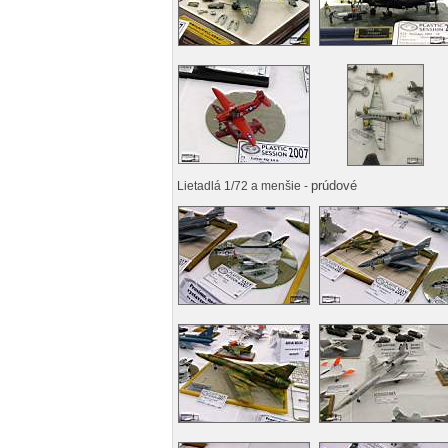
prúdové
Lietadlá 1/72 a menšie -