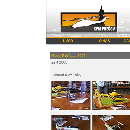
ÚVOD
O NÁS
GA
Model Rožňava 2006
22.4.2006
Lietadlá a vrtuľníky