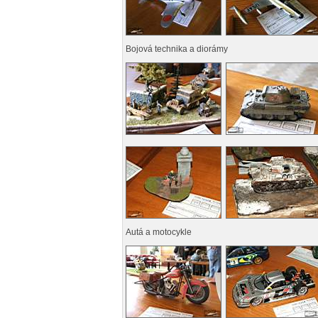
Bojová technika a diorámy
Autá a motocykle