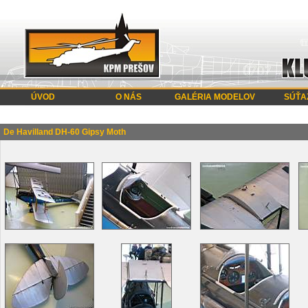
ÚVOD
O NÁS
GALÉRIA MODELOV
SÚŤA
De Havilland DH-60 Gipsy Moth